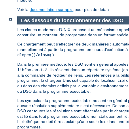
module.
Voir la
documentation sur apxs
pour plus de détails.
Les dessous du fonctionnement des DSO
Les clones modernes d'UNIX proposent un mécanisme appelé
construire un morceau de programme dans un format spécial 
Ce chargement peut s'effectuer de deux manières : automa
manuellement à partir du programme en cours d'exécution à l
.
dlopen()/dlsym()
Dans la première méthode, les DSO sont en général appelé
. Ils résident dans un répertoire système (e
libfoo.so.1.2
à la commande de l'éditeur de liens. Les références à la bi
programme, le chargeur Unix soit capable de localiser
libfo
ou dans des chemins définis par la variable d'environnement
du DSO dans le programme exécutable.
Les symboles du programme exécutable ne sont en général pas 
aucune résolution supplémentaire n'est nécessaire. De son cô
DSO car toutes les résolutions sont effectuées par le chargeu
est lié dans tout programme exécutable non statiquement lié
bibliothèque ne doit être stocké qu'une seule fois dans une b
programmes.