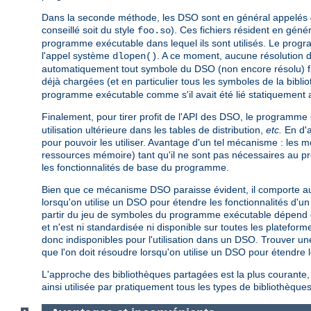
Dans la seconde méthode, les DSO sont en général appelés
conseillé soit du style
). Ces fichiers résident en gén
foo.so
programme exécutable dans lequel ils sont utilisés. Le pro
l'appel système
. A ce moment, aucune résolution 
dlopen()
automatiquement tout symbole du DSO (non encore résolu) fa
déjà chargées (et en particulier tous les symboles de la bibli
programme exécutable comme s'il avait été lié statiquement 
Finalement, pour tirer profit de l'API des DSO, le programme
utilisation ultérieure dans les tables de distribution,
etc.
En d'a
pour pouvoir les utiliser. Avantage d'un tel mécanisme : les
ressources mémoire) tant qu'il ne sont pas nécessaires au 
les fonctionnalités de base du programme.
Bien que ce mécanisme DSO paraisse évident, il comporte au 
lorsqu'on utilise un DSO pour étendre les fonctionnalités d
partir du jeu de symboles du programme exécutable dépend de 
et n'est ni standardisée ni disponible sur toutes les platef
donc indisponibles pour l'utilisation dans un DSO. Trouver un
que l'on doit résoudre lorsqu'on utilise un DSO pour étendr
L'approche des bibliothèques partagées est la plus courante,
ainsi utilisée par pratiquement tous les types de bibliothèques