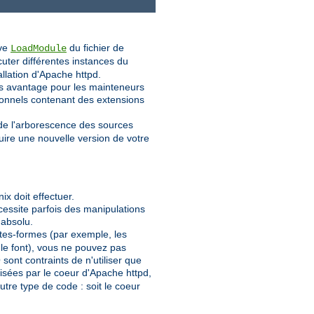
ive
du fichier de
LoadModule
uter différentes instances du
tallation d'Apache httpd.
os avantage pour les mainteneurs
ionnels contenant des extensions
 de l'arborescence des sources
uire une nouvelle version de votre
x doit effectuer.
écessite parfois des manipulations
 absolu.
lates-formes (par exemple, les
 le font), vous ne pouvez pas
ont contraints de n'utiliser que
lisées par le coeur d'Apache httpd,
utre type de code : soit le coeur