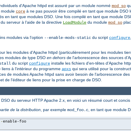
individuels d'Apache httpd est assuré par un module nommé
qu
mod_so
le module
à ne pas pouvoir être compilé en tant que module DSO l
core
pilés en tant que modules DSO. Une fois compilé en tant que module
 serveur à l'aide de la directive
du module
plac
LoadModule
mod_so
ns modules via l'option
du script
--enable-mods-static
configure
O pour les modules d'Apache httpd (particulièrement pour les modules ti
re des modules de type DSO
en dehors
de l'arborescence des sources d'Ap
du script
installe les fichiers d'en-têtes d'Apache htt
stall
configure
e liens à l'intérieur du programme
qui sera utilisé pour la construct
apxs
es de modules Apache httpd sans avoir besoin de l'arborescence des s
et de l'éditeur de liens pour la prise en charge de DSO.
és DSO du serveur HTTP Apache 2.x, en voici un résumé court et concis 
partie de la distribution
, par exemple
, en tant que module
mod_foo.c
--
enable-foo
