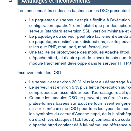
Avantages et inconvénients
Les fonctionnalités ci-dessus basées sur les DSO présentent 
Le paquetage du serveur est plus flexible à l'exécution
configuration
plutôt que par des option
apache2.conf
serveur (standard et version SSL, version minimale e
Le paquetage du serveur peut être facilement étendu a
de paquetages destinés aux distributions, car ils peu
telles que PHP, mod_perl, mod_fastcgi,
etc.
Une facilité de prototypage des modules Apache httpd,
d'Apache httpd, et d'autre part de n'avoir besoin que
module fraîchement développé dans le serveur HTTP A
Inconvénients des DSO :
Le serveur est environ 20 % plus lent au démarrage à 
Le serveur est environ 5 % plus lent à l'exécution sur 
compliquées en assembleur pour l'adressage relatif qui
Comme les modules DSO ne peuvent pas être liés avec
plates-formes basées sur a.out ne fournissent en génér
utiliser le mécanisme DSO pour tous les types de modu
les symboles du coeur d'Apache httpd, de la bibliothèq
ou d'archives statiques (
) contenant du code i
libfoo.a
d'Apache httpd contient déjà lui-même une référence 