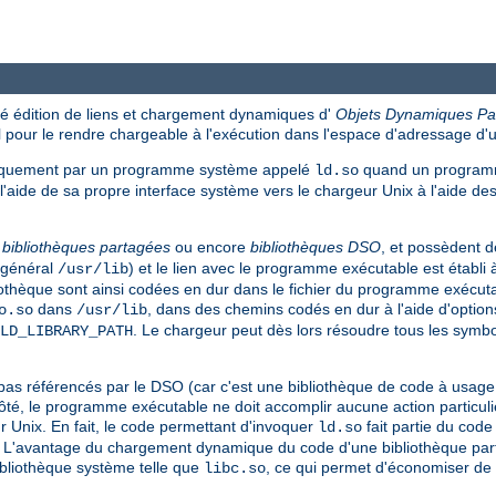
 édition de liens et chargement dynamiques d'
Objets Dynamiques Pa
pour le rendre chargeable à l'exécution dans l'espace d'adressage d
tiquement par un programme système appelé
quand un programm
ld.so
'aide de sa propre interface système vers le chargeur Unix à l'aide d
s
bibliothèques partagées
ou encore
bibliothèques DSO
, et possèdent 
n général
) et le lien avec le programme exécutable est établi 
/usr/lib
bliothèque sont ainsi codées en dur dans le fichier du programme exéc
dans
, dans des chemins codés en dur à l'aide d'optio
o.so
/usr/lib
. Le chargeur peut dès lors résoudre tous les symbo
LD_LIBRARY_PATH
référencés par le DSO (car c'est une bibliothèque de code à usage gén
té, le programme exécutable ne doit accomplir aucune action particuliè
r Unix. En fait, le code permettant d'invoquer
fait partie du cod
ld.so
. L'avantage du chargement dynamique du code d'une bibliothèque parta
ibliothèque système telle que
, ce qui permet d'économiser de 
libc.so