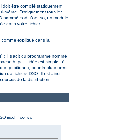
i doit être compilé statiquement
ui-même. Pratiquement tous les
 DSO nommé
, un module
mod_foo.so
ée dans votre fichier
, comme expliqué dans la
ers) ; il s'agit du programme nommé
ache httpd. L'idée est simple : à
pd et positionne, pour la plateforme
ion de fichiers DSO. Il est ainsi
ources de la distribution
:
 DSO
:
mod_foo.so