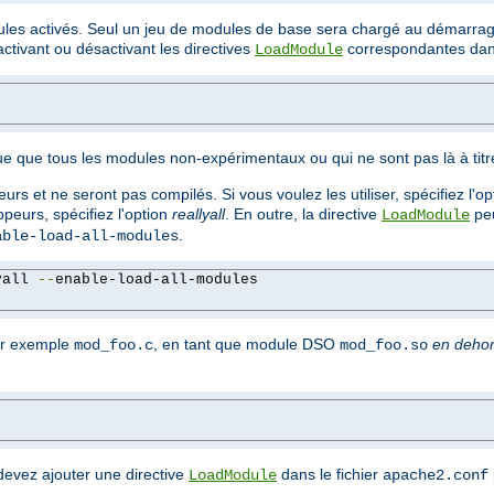
ules activés. Seul un jeu de modules de base sera chargé au démarra
tivant ou désactivant les directives
correspondantes dans
LoadModule
e que tous les modules non-expérimentaux ou qui ne sont pas là à tit
rs et ne seront pas compilés. Si vous voulez les utiliser, spécifiez l'o
peurs, spécifiez l'option
reallyall
. En outre, la directive
peu
LoadModule
.
able-load-all-modules
yall 
--
enable-load-all-modules

ar exemple
, en tant que module DSO
en deho
mod_foo.c
mod_foo.so
devez ajouter une directive
dans le fichier
LoadModule
apache2.conf