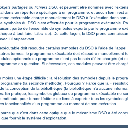
objets partagés
ou
fichiers DSO
, et peuvent être nommés avec l'extens
éral dans un répertoire spécifique à un programme, et aucun lien n'est 
gramme exécutable charge manuellement le DSO à l'exécution dans son 
de symboles du DSO n'est effectuée pour le programme exécutable. Par
isant partie de l'ensemble de symboles exporté par le programme exé
othèque à tout faire
). De cette façon, le DSO prend connaissa
libc.so
avec lui auparavant.
 exécutable doit résoudre certains symboles du DSO à l'aide de l'appe
utres termes, le programme exécutable doit résoudre manuellement tou
 modules optionnels du programme n'ont pas besoin d'être chargés (et n
programme en question. Si nécessaire, ces modules peuvent être char
moins une étape difficile : la résolution des symboles depuis le pro
'un programme (la seconde méthode). Pourquoi ? Parce que la « résolut
la conception de la bibliothèque (la bibliothèque n'a aucune informati
ormes. En pratique, les symboles globaux du programme exécutable ne so
e méthode pour forcer l'éditeur de liens à exporter tous les symboles g
e les fonctionnalités d'un programme au moment de son exécution.
 parce que c'est dans cette optique que le mécanisme DSO a été conçu 
 que fournit le système d'exploitation.