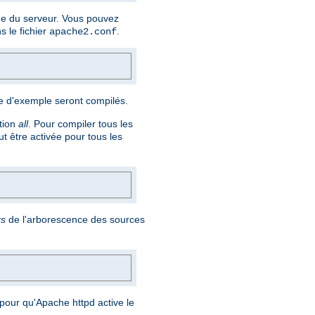
ge du serveur. Vous pouvez
 le fichier
.
apache2.conf
re d'exemple seront compilés.
ption
all
. Pour compiler tous les
t être activée pour tous les
rs
de l'arborescence des sources
pour qu'Apache httpd active le