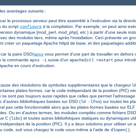
les avantages suivants :
 car le processus serveur peut être assemblé à l'exécution via la direct
s du script
à la compilation. Par exemple, on peut ainsi exéc
configure
t version dynamique [mod_perl, mod_php],
etc.
) à partir d'une seule ins
vec des modules tiers, même après l'installation. Ceci présente un gr
vent créer un paquetage Apache httpd de base, et des paquetages addit
 car la paire DSO/
vous permet d'une part de travailler en dehors
apxs
 de la commande
suivie d'un
pour introd
apxs -i
apache2ctl restart
pache en cours d'exécution.
cause des résolutions de symboles supplémentaires que le chargeur Uni
certaines plates-formes, car le code indépendant de la position (PIC) n
 ne sont pas toujours aussi rapides que celles que permet l'adressage
 d'autres bibliothèques basées sur DSO (
) sur toutes les p
ld -lfoo
al pas cette fonctionnalité alors que les plates-formes basées sur ELF
les. Ou en d'autres termes, les modules compilés comme fichiers DSO s
ue C (
) et toutes autres bibliothèques statiques ou dynamiques uti
libc
ndépendant de la position (PIC). Il y a deux solutions pour utiliser un a
au code, soit vous chargez le code vous-même à l'aide de
.
dlopen()