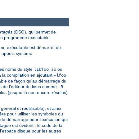
rtagés
(DSO), qui permet de
'un programme exécutable.
e exécutable est démarré, ou
es appels système
des noms du style
ou
libfoo.so
à la compilation en ajoutant
-lfoo
utable de façon qu'au démarrage du
ns de l'éditeur de liens comme
-R
les (jusque là non encore résolus)
éral et réutilisable), et ainsi
re pour utiliser les symboles du
e de démarrage pour l'exécution qui
gée est évident : le code de la
l'espace disque pour les autres