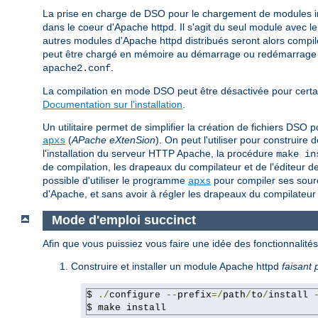
La prise en charge de DSO pour le chargement de modules 
dans le coeur d'Apache httpd. Il s'agit du seul module avec 
autres modules d'Apache httpd distribués seront alors com
peut être chargé en mémoire au démarrage ou redémarrage du
.
apache2.conf
La compilation en mode DSO peut être désactivée pour certai
Documentation sur l'installation
.
Un utilitaire permet de simplifier la création de fichiers DS
(
APache eXtenSion
). On peut l'utiliser pour construi
apxs
l'installation du serveur HTTP Apache, la procédure
make in
de compilation, les drapeaux du compilateur et de l'éditeur d
possible d'utiliser le programme
pour compiler ses sourc
apxs
d'Apache, et sans avoir à régler les drapeaux du compilateur 
Mode d'emploi succinct
Afin que vous puissiez vous faire une idée des fonctionnalit
Construire et installer un module Apache httpd
faisant 
$ 
./
configure 
--
prefix
=/
path
/
to
/
install 
$ make install