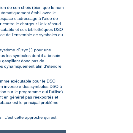
ion de son choix (bien que le nom
automatiquement établi avec le
espace d'adressage à l'aide de
 contre le chargeur Unix résoud
cutable et ses bibliothèques DSO
nce de l'ensemble de symboles du
l système
pour une
dlsym()
s les symboles dont il a besoin
e gaspillent donc pas de
gés dynamiquement afin d'étendre
gramme exécutable pour le DSO
ion inverse » des symboles DSO à
on sur le programme qui l'utilise)
nt en général pas réexportés et
lobaux est le principal problème
; c'est cette approche qui est