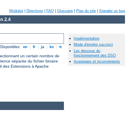
Modules
|
Directives
|
FAQ
|
Glossaire
|
Plan du site
|
Signaler un bug
n 2.4
Implémentation
Mode d'emploi succinct
Disponibles:
en
|
fr
|
ja
|
ko
|
tr
Les dessous du
fonctionnement des DSO
électionnant un certain nombre de
nce séparée du fichier binaire
Avantages et inconvénients
il des Extensions à Apache