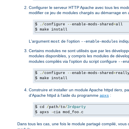
Configurer le serveur HTTP Apache avec tous les mod
modifier ce jeu de modules chargés au démarrage en ac
$ 
./
configure 
--
enable-mods-shared
=
all

$ make install
L'argument
de l'option
indiqu
most
--enable-modules
Certains modules ne sont utilisés que par les développeu
modules disponibles, y compris les modules de dévelop
modules compilés via l'option du script configure
--en
$ 
./
configure 
--
enable-mods-shared
=
reall
$ make install
Construire et installer un module Apache httpd
tiers
, p
d'Apache httpd à l'aide du programme
:
apxs
$ cd 
/
path
/
to
/
3rdparty
$ apxs 
-
cia mod_foo
.
c
Dans tous les cas, une fois le module partagé compilé, vous 