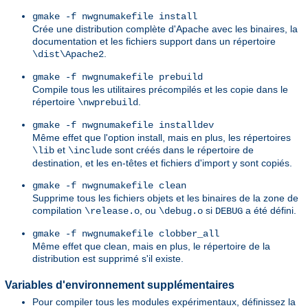
gmake -f nwgnumakefile install
Crée une distribution complète d'Apache avec les binaires, la
documentation et les fichiers support dans un répertoire
.
\dist\Apache2
gmake -f nwgnumakefile prebuild
Compile tous les utilitaires précompilés et les copie dans le
répertoire
.
\nwprebuild
gmake -f nwgnumakefile installdev
Même effet que l'option install, mais en plus, les répertoires
et
sont créés dans le répertoire de
\lib
\include
destination, et les en-têtes et fichiers d'import y sont copiés.
gmake -f nwgnumakefile clean
Supprime tous les fichiers objets et les binaires de la zone de
compilation
, ou
si
a été défini.
\release.o
\debug.o
DEBUG
gmake -f nwgnumakefile clobber_all
Même effet que clean, mais en plus, le répertoire de la
distribution est supprimé s'il existe.
Variables d'environnement supplémentaires
Pour compiler tous les modules expérimentaux, définissez la