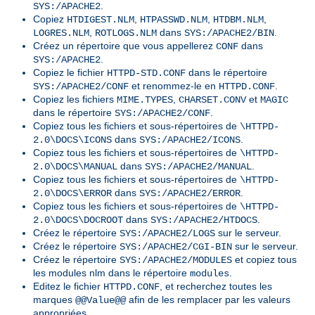
.
SYS:/APACHE2
Copiez
,
,
,
HTDIGEST.NLM
HTPASSWD.NLM
HTDBM.NLM
,
dans
.
LOGRES.NLM
ROTLOGS.NLM
SYS:/APACHE2/BIN
Créez un répertoire que vous appellerez
dans
CONF
.
SYS:/APACHE2
Copiez le fichier
dans le répertoire
HTTPD-STD.CONF
et renommez-le en
.
SYS:/APACHE2/CONF
HTTPD.CONF
Copiez les fichiers
,
et
MIME.TYPES
CHARSET.CONV
MAGIC
dans le répertoire
.
SYS:/APACHE2/CONF
Copiez tous les fichiers et sous-répertoires de
\HTTPD-
dans
.
2.0\DOCS\ICONS
SYS:/APACHE2/ICONS
Copiez tous les fichiers et sous-répertoires de
\HTTPD-
dans
.
2.0\DOCS\MANUAL
SYS:/APACHE2/MANUAL
Copiez tous les fichiers et sous-répertoires de
\HTTPD-
dans
.
2.0\DOCS\ERROR
SYS:/APACHE2/ERROR
Copiez tous les fichiers et sous-répertoires de
\HTTPD-
dans
.
2.0\DOCS\DOCROOT
SYS:/APACHE2/HTDOCS
Créez le répertoire
sur le serveur.
SYS:/APACHE2/LOGS
Créez le répertoire
sur le serveur.
SYS:/APACHE2/CGI-BIN
Créez le répertoire
et copiez tous
SYS:/APACHE2/MODULES
les modules nlm dans le répertoire
.
modules
Editez le fichier
, et recherchez toutes les
HTTPD.CONF
marques
afin de les remplacer par les valeurs
@@Value@@
appropriées.