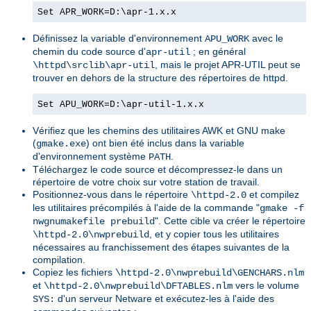
Set APR_WORK=D:\apr-1.x.x
Définissez la variable d'environnement
avec le
APU_WORK
chemin du code source d'
; en général
apr-util
, mais le projet APR-UTIL peut se
\httpd\srclib\apr-util
trouver en dehors de la structure des répertoires de httpd.
Set APU_WORK=D:\apr-util-1.x.x
Vérifiez que les chemins des utilitaires AWK et GNU make
(
) ont bien été inclus dans la variable
gmake.exe
d'environnement système
.
PATH
Téléchargez le code source et décompressez-le dans un
répertoire de votre choix sur votre station de travail.
Positionnez-vous dans le répertoire
et compilez
\httpd-2.0
les utilitaires précompilés à l'aide de la commande "
gmake -f
". Cette cible va créer le répertoire
nwgnumakefile prebuild
, et y copier tous les utilitaires
\httpd-2.0\nwprebuild
nécessaires au franchissement des étapes suivantes de la
compilation.
Copiez les fichiers
\httpd-2.0\nwprebuild\GENCHARS.nlm
et
vers le volume
\httpd-2.0\nwprebuild\DFTABLES.nlm
d'un serveur Netware et exécutez-les à l'aide des
SYS: