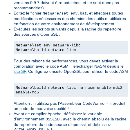
versions 0.9.7 doivent être patchées, et ne sont donc pas
recommandées).
Editez le fichier
, et effectuez toutes
NetWare/set_env.bat
modifications nécessaires des chemins des outils et utilitaires
en fonction de votre environnement de développement.
Exécutez les scripts suivants depuis la racine du répertoire
des sources d'OpenSSL :
Netware\set_env netware-libc
Netware\build netware-libc
Pour des raisons de performances, vous devez activer la
compilation avec le code ASM. Télécharger NASM depuis le
site SF
. Configurez ensuite OpenSSL pour utiliser le code ASM
:
Netware\build netware-libc nw-nasm enable-mdc2
enable-md5
Attention : n'utilisez pas l'Assembleur CodeWarrior - il produit
un code de mauvaise qualité !
Avant de compiler Apache, définissez la variable
d'environnement
avec le chemin absolu de la racine
OSSLSDK
du répertoire du code source d'openssl, et définissez
WITH_MOD_SSL à 1.