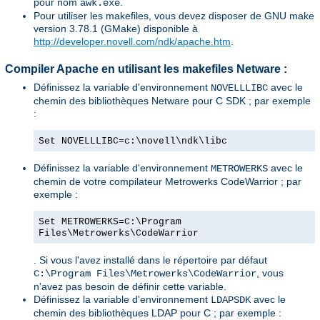
pour nom
.
awk.exe
Pour utiliser les makefiles, vous devez disposer de GNU make
version 3.78.1 (GMake) disponible à
http://developer.novell.com/ndk/apache.htm
.
Compiler Apache en utilisant les makefiles Netware :
Définissez la variable d'environnement
avec le
NOVELLLIBC
chemin des bibliothèques Netware pour C SDK ; par exemple
:
Set NOVELLLIBC=c:\novell\ndk\libc
Définissez la variable d'environnement
avec le
METROWERKS
chemin de votre compilateur Metrowerks CodeWarrior ; par
exemple :
Set METROWERKS=C:\Program
Files\Metrowerks\CodeWarrior
. Si vous l'avez installé dans le répertoire par défaut
, vous
C:\Program Files\Metrowerks\CodeWarrior
n'avez pas besoin de définir cette variable.
Définissez la variable d'environnement
avec le
LDAPSDK
chemin des bibliothèques LDAP pour C ; par exemple :