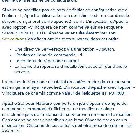
Si vous ne spécifiez pas de nom de fichier de configuration avec
l'option
, Apache utilisera le nom de fichier codé en dur dans le
-f
serveur, en général
. L'invocation d'Apache
conf/apache2.conf
avec l'option
indiquera ce nom comme valeur de l'étiquette
-V
. Apache va ensuite déterminer son
SERVER_CONFIG_FILE
en effectuant les tests suivants, dans cet ordre
ServerRoot
Une directive
via une option
switch.
ServerRoot
-C
L'option de ligne de commande
.
-d
Le contenu du répertoire courant.
La racine du répertoire d'installation codée en dur dans le
serveur.
La racine du répertoire d'installation codée en dur dans le serveur
est en général
. L'invocation d'Apache avec l'option
sys:/apache2
-
indiquera ce chemin comme valeur de l'étiquette
.
V
HTTPD_ROOT
Apache 2.0 pour Netware comporte un jeu d'options de ligne de
commande permettant d'afficher ou de modifier certaines
caractéristiques de l'instance du serveur web en cours d'exécution.
Ces options ne sont disponibles que lorsqu'Apache est en cours
d'exécution. Chacune de ces options doit être précédée du mot-clé
.
APACHE2