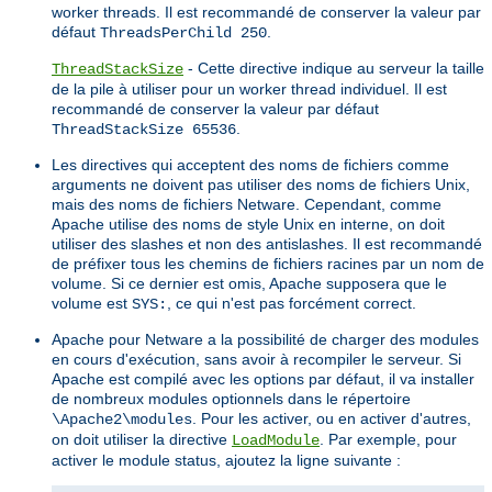
worker threads. Il est recommandé de conserver la valeur par
défaut
.
ThreadsPerChild 250
- Cette directive indique au serveur la taille
ThreadStackSize
de la pile à utiliser pour un worker thread individuel. Il est
recommandé de conserver la valeur par défaut
.
ThreadStackSize 65536
Les directives qui acceptent des noms de fichiers comme
arguments ne doivent pas utiliser des noms de fichiers Unix,
mais des noms de fichiers Netware. Cependant, comme
Apache utilise des noms de style Unix en interne, on doit
utiliser des slashes et non des antislashes. Il est recommandé
de préfixer tous les chemins de fichiers racines par un nom de
volume. Si ce dernier est omis, Apache supposera que le
volume est
, ce qui n'est pas forcément correct.
SYS:
Apache pour Netware a la possibilité de charger des modules
en cours d'exécution, sans avoir à recompiler le serveur. Si
Apache est compilé avec les options par défaut, il va installer
de nombreux modules optionnels dans le répertoire
. Pour les activer, ou en activer d'autres,
\Apache2\modules
on doit utiliser la directive
. Par exemple, pour
LoadModule
activer le module status, ajoutez la ligne suivante :