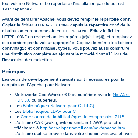
tout volume Netware. Le répertoire d'installation par défaut est
.
sys:/Apache2
Avant de démarrer Apache, vous devez remplir le répertoire
.
conf
Copiez le fichier
depuis le répertoire
de la
HTTPD-STD.CONF
conf
distribution et renommez-le en
. Editez le fichier
HTTPD.CONF
en recherchant les repères
, et remplacez
HTTPD.CONF
@@Value@@
ces derniers par la valeur appropriée. Copiez de même les fichiers
et
. Vous pouvez aussi construire
conf/magic
conf/mime.types
une distribution complète en ajoutant le mot-clé
lors de
install
l'invocation des makefiles.
Prérequis :
Les outils de développement suivants sont nécessaires pour la
compilation d'Apache pour Netware :
Metrowerks CodeWarrior 6.0 ou supérieur avec le
NetWare
PDK 3.0
ou supérieur.
Les
Bibliothèques Netware pour C (LibC)
Les
Bibliothèques LDAP pour C
Le
Code source de la bibliothèque de compression ZLIB
L'utilitaire AWK (awk, gawk ou similaire). AWK peut être
téléchargé à
http://developer.novell.com/ndk/apache.htm
.
L'utilitaire doit se trouver dans votre chemin windows et avoir