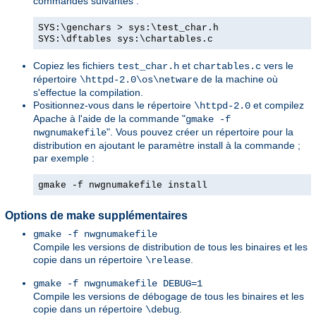
commandes suivantes :
SYS:\genchars > sys:\test_char.h
SYS:\dftables sys:\chartables.c
Copiez les fichiers
et
vers le
test_char.h
chartables.c
répertoire
de la machine où
\httpd-2.0\os\netware
s'effectue la compilation.
Positionnez-vous dans le répertoire
et compilez
\httpd-2.0
Apache à l'aide de la commande "
gmake -f
". Vous pouvez créer un répertoire pour la
nwgnumakefile
distribution en ajoutant le paramètre install à la commande ;
par exemple :
gmake -f nwgnumakefile install
Options de make supplémentaires
gmake -f nwgnumakefile
Compile les versions de distribution de tous les binaires et les
copie dans un répertoire
.
\release
gmake -f nwgnumakefile DEBUG=1
Compile les versions de débogage de tous les binaires et les
copie dans un répertoire
.
\debug