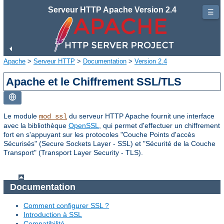
Serveur HTTP Apache Version 2.4
☰
Apache
>
Serveur HTTP
>
Documentation
>
Version 2.4
Apache et le Chiffrement SSL/TLS
Le module
du serveur HTTP Apache fournit une interface
mod_ssl
avec la bibliothèque
OpenSSL
, qui permet d'effectuer un chiffrement
fort en s'appuyant sur les protocoles "Couche Points d'accès
Sécurisés" (Secure Sockets Layer - SSL) et "Sécurité de la Couche
Transport" (Transport Layer Security - TLS).
Documentation
Comment configurer SSL ?
Introduction à SSL
Compatibilité