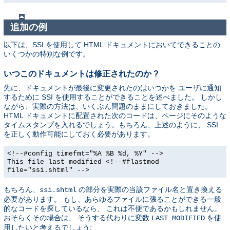
追加の例
以下は、SSI を使用して HTML ドキュメントにおいてできることの
いくつかの特別な例です。
いつこのドキュメントは修正されたのか ?
先に、ドキュメントが最後に変更されたのはいつかを ユーザに通知
するために SSI を使用することができることを述べました。 しかし
ながら、実際の方法は、いくぶん問題のままにしておきました。
HTML ドキュメントに配置された次のコードは、ページにそのような
タイムスタンプを入れるでしょう。もちろん、上述のように、 SSI
を正しく動作可能にしておく必要があります。
<!--#config timefmt="%A %B %d, %Y" -->
This file last modified <!--#flastmod
file="ssi.shtml" -->
もちろん、
の部分を実際の当該ファイル名と置き換える
ssi.shtml
必要があります。 もし、あらゆるファイルに張ることができる一般
的なコードを探しているなら、 これは不便であるかもしれません。
おそらくその場合は、 そうする代わりに変数
を使
LAST_MODIFIED
用したいと考えるでしょう: