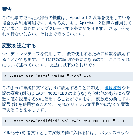
警告
この記事で述べた大部分の機能は、Apache 1.2 以降を使用している
場合のみ利用可能です。もちろん、もし Apache 1.2 以降を使用して
ない場合、直ちにアップグレードする必要があります。 さぁ、今そ
れを行ないなさい。それまで待っています。
変数を設定する
ディレクティブを使用して、 後で使用するために変数を設定す
set
ることができます。 これは後の説明で必要になるので、ここでそれ
について述べています。 文法は以下のとおりです:
<!--#set var="name" value="Rich" -->
このように単純に文字どおりに設定することに加え、
環境変数
や上
記の変数 (例えば
のような) を含む他のあらゆる変
LAST_MODIFIED
数を値を設定するのに使用することができます。 変数名の前にドル
記号 ($) を使用することで、 それがリテラル文字列ではなくて変数
であることを示します。
<!--#set var="modified" value="$LAST_MODIFIED" -->
ドル記号 ($) を文字として変数の値に入れるには、 バックスラッシ