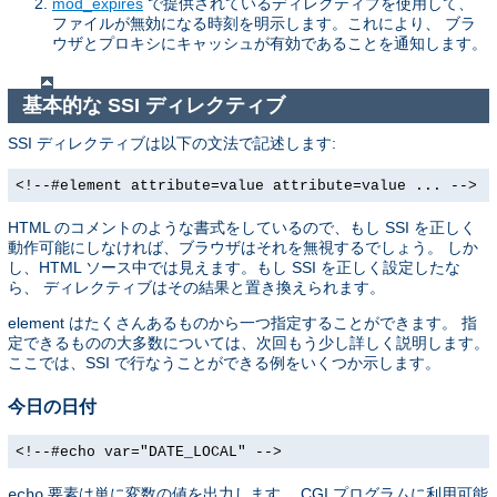
mod_expires
で提供されているディレクティブを使用して、
ファイルが無効になる時刻を明示します。これにより、 ブラ
ウザとプロキシにキャッシュが有効であることを通知します。
基本的な SSI ディレクティブ
SSI ディレクティブは以下の文法で記述します:
<!--#element attribute=value attribute=value ... -->
HTML のコメントのような書式をしているので、もし SSI を正しく
動作可能にしなければ、ブラウザはそれを無視するでしょう。 しか
し、HTML ソース中では見えます。もし SSI を正しく設定したな
ら、 ディレクティブはその結果と置き換えられます。
element はたくさんあるものから一つ指定することができます。 指
定できるものの大多数については、次回もう少し詳しく説明します。
ここでは、SSI で行なうことができる例をいくつか示します。
今日の日付
<!--#echo var="DATE_LOCAL" -->
要素は単に変数の値を出力します。 CGI プログラムに利用可能
echo