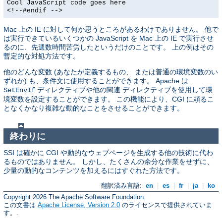
Cool JavaScript code goes here
<!--#endif -->
Mac 上の IE に対して何か思うところがあるわけでありません。 他で
は実行できているいくつかの JavaScript を Mac 上の IE で実行させ
るのに、先週数時間苦労したというだけのことです。 上の例はその
暫定的な対処方法です。
他のどんな変数 (あなたが定義するもの、 または普通の環境変数のい
ずれか) も、条件文に使用することができます。 Apache は
ディレクティブや他の関連 ディレクティブを使用して環
SetEnvIf
境変数を設定することができます。 この機能により、CGI に頼るこ
となくかなり複雑な動的なことをさせることができます。
終わりに
SSI は確かに CGI や動的なウェブページを生成する他の技術に代わ
るものではありません。 しかし、たくさんの余分な作業をせずに、
少量の動的なコンテンツを加えるにはすぐれた方法です。
翻訳済み言語:
en
|
es
|
fr
|
ja
|
ko
Copyright 2026 The Apache Software Foundation.
この文書は
Apache License, Version 2.0
のライセンスで提供されていま
す。.