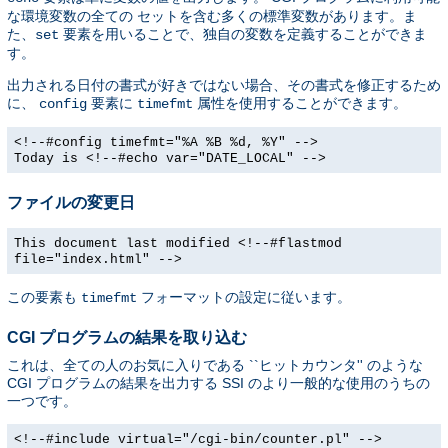
な環境変数の全ての セットを含む多くの標準変数があります。ま
た、
要素を用いることで、独自の変数を定義することができま
set
す。
出力される日付の書式が好きではない場合、その書式を修正するため
に、
要素に
属性を使用することができます。
config
timefmt
<!--#config timefmt="%A %B %d, %Y" -->
Today is <!--#echo var="DATE_LOCAL" -->
ファイルの変更日
This document last modified <!--#flastmod
file="index.html" -->
この要素も
フォーマットの設定に従います。
timefmt
CGI プログラムの結果を取り込む
これは、全ての人のお気に入りである ``ヒットカウンタ'' のような
CGI プログラムの結果を出力する SSI のより一般的な使用のうちの
一つです。
<!--#include virtual="/cgi-bin/counter.pl" -->