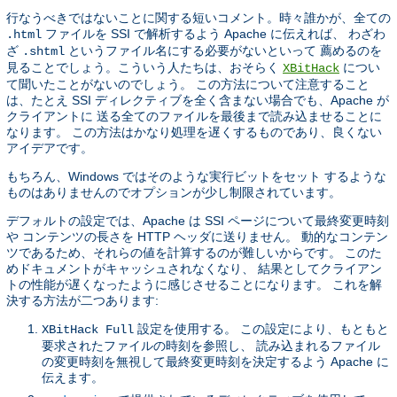
行なうべきではないことに関する短いコメント。時々誰かが、全ての
ファイルを SSI で解析するよう Apache に伝えれば、 わざわ
.html
ざ
というファイル名にする必要がないといって 薦めるのを
.shtml
見ることでしょう。こういう人たちは、おそらく
につい
XBitHack
て聞いたことがないのでしょう。 この方法について注意すること
は、たとえ SSI ディレクティブを全く含まない場合でも、Apache が
クライアントに 送る全てのファイルを最後まで読み込ませることに
なります。 この方法はかなり処理を遅くするものであり、良くない
アイデアです。
もちろん、Windows ではそのような実行ビットをセット するような
ものはありませんのでオプションが少し制限されています。
デフォルトの設定では、Apache は SSI ページについて最終変更時刻
や コンテンツの長さを HTTP ヘッダに送りません。 動的なコンテン
ツであるため、それらの値を計算するのが難しいからです。 このた
めドキュメントがキャッシュされなくなり、 結果としてクライアン
トの性能が遅くなったように感じさせることになります。 これを解
決する方法が二つあります:
設定を使用する。 この設定により、もともと
XBitHack Full
要求されたファイルの時刻を参照し、 読み込まれるファイル
の変更時刻を無視して最終変更時刻を決定するよう Apache に
伝えます。