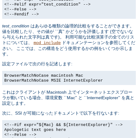
<!--#elif expr="test_condition" -->
<!--#else -->
<!--#endif -->
test_condition
はあらゆる種類の論理的比較をすることができます。
値を比較したり、その値が ``真'' かどうかを評価します (空でないな
ら与えられた文字列は真です)。 利用可能な比較演算子の全てのリス
トについては、
ドキュメンテーションを参照してくだ
mod_include
さい。 ここでは、この構造をどう使用するかの例をいくつか示しま
す。
設定ファイルで次の行を記述します:
BrowserMatchNoCase macintosh Mac
BrowserMatchNoCase MSIE InternetExplorer
これはクライアントが Macintosh 上でインターネットエクスプロー
ラが動いている場合、環境変数 ``Mac'' と ``InternetExplorer'' を真と
設定します。
次に、SSI が可能になったドキュメントで以下を行ないます:
<!--#if expr="${Mac} && ${InternetExplorer}" -->
Apologetic text goes here
<!--#else -->