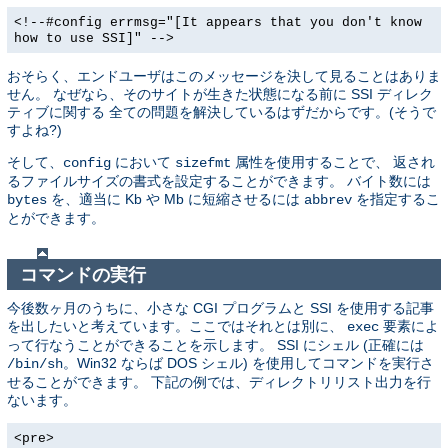
<!--#config errmsg="[It appears that you don't know
how to use SSI]" -->
おそらく、エンドユーザはこのメッセージを決して見ることはありま
せん。 なぜなら、そのサイトが生きた状態になる前に SSI ディレク
ティブに関する 全ての問題を解決しているはずだからです。(そうで
すよね?)
そして、
において
属性を使用することで、 返され
config
sizefmt
るファイルサイズの書式を設定することができます。 バイト数には
を、適当に Kb や Mb に短縮させるには
を指定するこ
bytes
abbrev
とができます。
コマンドの実行
今後数ヶ月のうちに、小さな CGI プログラムと SSI を使用する記事
を出したいと考えています。ここではそれとは別に、
要素によ
exec
って行なうことができることを示します。 SSI にシェル (正確には
。Win32 ならば DOS シェル) を使用してコマンドを実行さ
/bin/sh
せることができます。 下記の例では、ディレクトリリスト出力を行
ないます。
<pre>