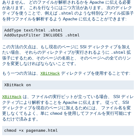
ありません。 どのファイルが解析されるかを Apache に伝える必要
があります。 これを行なうには二つ方法があります。 次のディレク
ティブを使うことで、例えば
のような特別なファイル拡張子
.shtml
を持つファイルを解析するよう Apache に伝えることができます:
AddType text/html .shtml
AddOutputFilter INCLUDES .shtml
この方法の欠点は、もし現在のページに SSI ディレクティブを加え
たい場合、 それらのディレクティブが実行されるように
拡
.shtml
張子にするため、そのページの名前と、 そのページへの全てのリン
クを変更しなければならないことです。
もう一つの方法は、
ディレクティブを使用することです:
XBitHack
XBitHack on
は、ファイルの実行ビットが立っている場合、 SSI ディレ
XBitHack
クティブにより解析することを Apache に伝えます。 従って、SSI
ディレクティブを現在のページに加えるためには、 ファイル名を変
更しなくてもよく、単に
を使用してファイルを実行可能にす
chmod
るだけで済みます。
chmod +x pagename.html