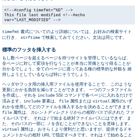
<!--#config timefmt="%D" -->
This file last modified <!--#echo
var="LAST_MODIFIED" -->
書式についてのより詳細については、お好みの検索サイト
timefmt
に行き、
で検索してみてください。文法は同じです。
strftime
標準のフッタを挿入する
もし数ページを超えるページを持つサイトを管理しているならば、
全ページに対して変項を行なうことが本当に苦痛となり得ることが
分かるでしょう。全てのページに渡ってある種の標準的な外観を 維
持しようとしているならば特にそうでしょう。
ヘッダやフッタ用の挿入用ファイルを使用することで、 このような
更新にかかる負担を減らすことができます。 一つのフッタファイル
を作成し、それを
SSI コマンドで各ページに入れるだけで
include
済みます。
要素は、
属性または
属性のいず
include
file
virtual
れかを使用してどのファイルを挿入するかを決めることができます。
属性は、
カレントディレクトリからの相対パスで示された
ファ
file
イルパスです。 それは / で始まる絶対ファイルパスにはできず、ま
た、そのパスの一部に ../ を含むことができないことを意味します。
属性は、おそらくより便利だと思いますが、提供するドキ
virtual
ュメントからの相対 URL で指定すべきです。それは / で始めること