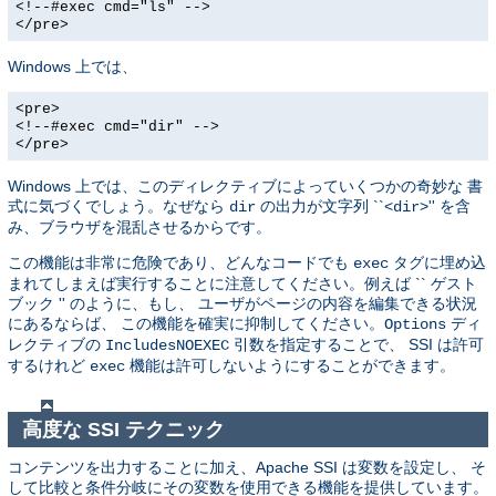
<!--#exec cmd="ls" -->
</pre>
Windows 上では、
<pre>
<!--#exec cmd="dir" -->
</pre>
Windows 上では、このディレクティブによっていくつかの奇妙な 書
式に気づくでしょう。なぜなら
の出力が文字列 ``<
>'' を含
dir
dir
み、ブラウザを混乱させるからです。
この機能は非常に危険であり、どんなコードでも
タグに埋め込
exec
まれてしまえば実行することに注意してください。例えば `` ゲスト
ブック '' のように、もし、 ユーザがページの内容を編集できる状況
にあるならば、 この機能を確実に抑制してください。
ディ
Options
レクティブの
引数を指定することで、 SSI は許可
IncludesNOEXEC
するけれど
機能は許可しないようにすることができます。
exec
高度な SSI テクニック
コンテンツを出力することに加え、Apache SSI は変数を設定し、 そ
して比較と条件分岐にその変数を使用できる機能を提供しています。