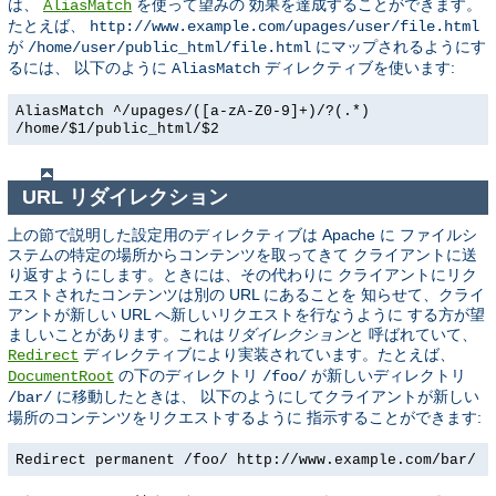
は、
を使って望みの 効果を達成することができます。
AliasMatch
たとえば、
http://www.example.com/upages/user/file.html
が
にマップされるようにす
/home/user/public_html/file.html
るには、 以下のように
ディレクティブを使います:
AliasMatch
AliasMatch ^/upages/([a-zA-Z0-9]+)/?(.*)
/home/$1/public_html/$2
URL リダイレクション
上の節で説明した設定用のディレクティブは Apache に ファイルシ
ステムの特定の場所からコンテンツを取ってきて クライアントに送
り返すようにします。ときには、その代わりに クライアントにリク
エストされたコンテンツは別の URL にあることを 知らせて、クライ
アントが新しい URL へ新しいリクエストを行なうように する方が望
ましいことがあります。これは
リダイレクション
と 呼ばれていて、
ディレクティブにより実装されています。たとえば、
Redirect
の下のディレクトリ
が新しいディレクトリ
DocumentRoot
/foo/
に移動したときは、 以下のようにしてクライアントが新しい
/bar/
場所のコンテンツをリクエストするように 指示することができます:
Redirect permanent /foo/ http://www.example.com/bar/