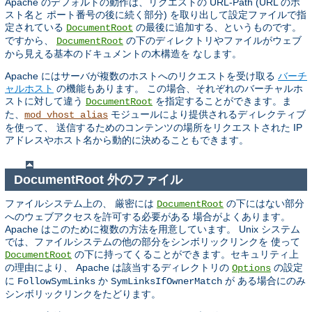
Apache のデフォルトの動作は、リクエストの URL-Path (URL のホ
スト名と ポート番号の後に続く部分) を取り出して設定ファイルで指
定されている
の最後に追加する、というものです。
DocumentRoot
ですから、
の下のディレクトリやファイルがウェブ
DocumentRoot
から見える基本のドキュメントの木構造を なします。
Apache にはサーバが複数のホストへのリクエストを受け取る
バーチ
ャルホスト
の機能もあります。 この場合、それぞれのバーチャルホ
ストに対して違う
を指定することができます。ま
DocumentRoot
た、
モジュールにより提供されるディレクティブ
mod_vhost_alias
を使って、 送信するためのコンテンツの場所をリクエストされた IP
アドレスやホスト名から動的に決めることもできます。
DocumentRoot 外のファイル
ファイルシステム上の、 厳密には
の下にはない部分
DocumentRoot
へのウェブアクセスを許可する必要がある 場合がよくあります。
Apache はこのために複数の方法を用意しています。 Unix システム
では、ファイルシステムの他の部分をシンボリックリンクを 使って
の下に持ってくることができます。セキュリティ上
DocumentRoot
の理由により、 Apache は該当するディレクトリの
の設定
Options
に
か
が ある場合にのみ
FollowSymLinks
SymLinksIfOwnerMatch
シンボリックリンクをたどります。