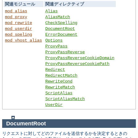
関連モジュール
関連ディレクティブ
mod_alias
Alias
mod_proxy
AliasMatch
mod_rewrite
CheckSpelling
mod_userdir
DocumentRoot
mod_speling
ErrorDocument
mod_vhost_alias
Options
ProxyPass
ProxyPassReverse
ProxyPassReverseCookieDomain
ProxyPassReverseCookiePath
Redirect
RedirectMatch
RewriteCond
RewriteMatch
ScriptAlias
ScriptAliasMatch
UserDir
DocumentRoot
リクエストに対してどのファイルを送信するかを決定するときの