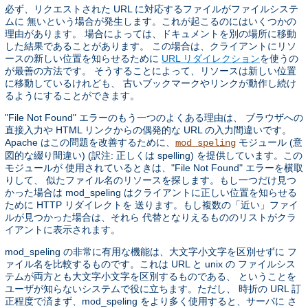
必ず、リクエストされた URL に対応するファイルがファイルシステ
ムに 無いという場合が発生します。これが起こるのにはいくつかの
理由があります。 場合によっては、ドキュメントを別の場所に移動
した結果であることがあります。 この場合は、クライアントにリソ
ースの新しい位置を知らせるために
URL リダイレクション
を使うの
が最善の方法です。 そうすることによって、リソースは新しい位置
に移動しているけれども、 古いブックマークやリンクが動作し続け
るようにすることができます。
"File Not Found" エラーのもう一つのよくある理由は、 ブラウザへの
直接入力や HTML リンクからの偶発的な URL の入力間違いです。
Apache はこの問題を改善するために、
モジュール (意
mod_speling
図的な綴り間違い) (訳注: 正しくは spelling) を提供しています。この
モジュールが 使用されているときは、"File Not Found" エラーを横取
りして、 似たファイル名のリソースを探します。もし一つだけ見つ
かった場合は mod_speling はクライアントに正しい位置を知らせる
ために HTTP リダイレクトを 送ります。もし複数の「近い」ファイ
ルが見つかった場合は、それら 代替となりえるもののリストがクラ
イアントに表示されます。
mod_speling の非常に有用な機能は、大文字小文字を区別せずに フ
ァイル名を比較するものです。これは URL と unix の ファイルシス
テムが両方とも大文字小文字を区別するものである、 ということを
ユーザが知らないシステムで役に立ちます。ただし、 時折の URL 訂
正程度で済まず、mod_speling をより多く使用すると、サーバに さ