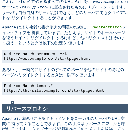
これは、
で始まるすべての URL-Path を、
/foo/
www.example.com
サーバの
が
に置換されたものにリダイレクトします。
/bar/
/foo/
サーバは自分自身のサーバだけでなく、どのサーバにでもクライアン
トを リダイレクトすることができます。
Apache はより複雑な書き換えの問題のために、
デ
RedirectMatch
ィレクティブを 提供しています。たとえば、サイトのホームページ
を違うサイトにリダイレクト するけれど、他のリクエストはそのま
ま扱う、というときは以下の設定を 使います:
RedirectMatch permanent ^/$
http://www.example.com/startpage.html
あるいは、一時的にサイトのすべてのページを他のサイトの特定の
ページへリダイレクトするときは、以下を使います:
RedirectMatch temp .*
http://othersite.example.com/startpage.html
リバースプロキシ
Apache は遠隔地にあるドキュメントをローカルのサーバの URL 空
間に 持ってくることもできます。この手法は
リバースプロキシ
と呼
ばれています。 ウェブサーバが遠隔地のドキュメントを取得してク