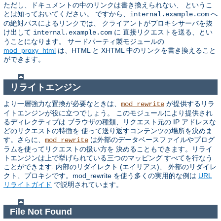
ただし、ドキュメントの中のリンクは書き換えられない、 というこ
とは知っておいてください。 ですから、
へ
internal.example.com
の絶対パスによるリンクでは、 クライアントがプロキシサーバを抜
け出して
に 直接リクエストを送る、とい
internal.example.com
うことになります。 サードパーティ製モジュールの
mod_proxy_html
は、HTML と XHTML 中のリンクを書き換えること
ができます。
リライトエンジン
より一層強力な置換が必要なときは、
が提供するリラ
mod_rewrite
イトエンジンが役に立つでしょう。 このモジュールにより提供され
るディレクティブは ブラウザの種類、リクエスト元の IP アドレスな
どのリクエストの特徴を 使って送り返すコンテンツの場所を決めま
す。さらに、
は外部のデータベースファイルやプログ
mod_rewrite
ラムを使ってリクエストの扱い方を 決めることもできます。リライ
トエンジンは上で挙げられている三つのマッピング すべてを行なう
ことができます: 内部のリダイレクト (エイリアス)、 外部のリダイレ
クト、プロキシです。mod_rewrite を使う多くの実用的な例は
URL
リライトガイド
で説明されています。
File Not Found