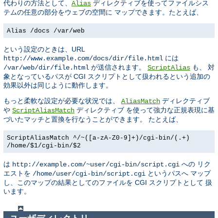
代わりの方法として、
ディレクティブを使ってファイルシス
Alias
テムの任意の部分をウェブの空間に マップできます。たとえば、
Alias /docs /var/web
という設定のときは、URL
には
http://www.example.com/docs/dir/file.html
が送信されます。
も、 対
/var/web/dir/file.html
ScriptAlias
象となっているパスが CGI スクリプトとして扱われるという追加の
効果以外は同じように動作します。
もっと柔軟な設定が必要な状況では、
ディレクティブ
AliasMatch
や
ディレクティブ を使って強力な正規表現に基
ScriptAliasMatch
づいたマッチと置換を行なうことができます。 たとえば、
ScriptAliasMatch ^/~([a-zA-Z0-9]+)/cgi-bin/(.+)
/home/$1/cgi-bin/$2
は
への リク
http://example.com/~user/cgi-bin/script.cgi
エストを
というパスへ マップ
/home/user/cgi-bin/script.cgi
し、このマップの結果としてのファイルを CGI スクリプトとして 扱
います。