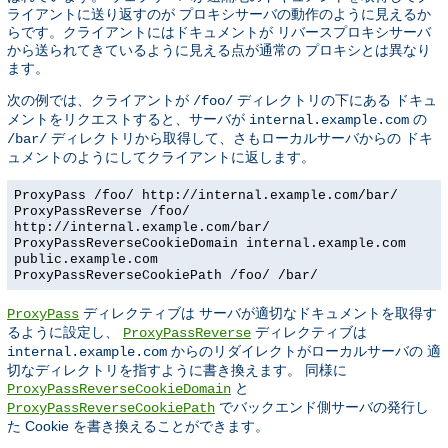
ライアントに送り返すのが プロキシサーバの動作のように見えるか
らです。クライアントにはドキュメントが リバースプロキシサーバ
から送られてきているように見える点が通常の プロキシとは異なり
ます。
次の例では、クライアントが
ディレクトリの下にある ドキュ
/foo/
メントをリクエストすると、サーバが
の
internal.example.com
ディレクトリから取得して、さもローカルサーバからの ドキ
/bar/
ュメントのようにしてクライアントに返します。
ProxyPass /foo/ http://internal.example.com/bar/
ProxyPassReverse /foo/
http://internal.example.com/bar/
ProxyPassReverseCookieDomain internal.example.com
public.example.com
ProxyPassReverseCookiePath /foo/ /bar/
ディレクティブは サーバが適切なドキュメントを取得す
ProxyPass
るように設定し、
ディレクティブは
ProxyPassReverse
からのリダイレクトがローカルサーバの 適
internal.example.com
切なディレクトリを指すように書き換えます。 同様に
と
ProxyPassReverseCookieDomain
でバックエンド側サーバの発行し
ProxyPassReverseCookiePath
た Cookie を書き換えることができます。