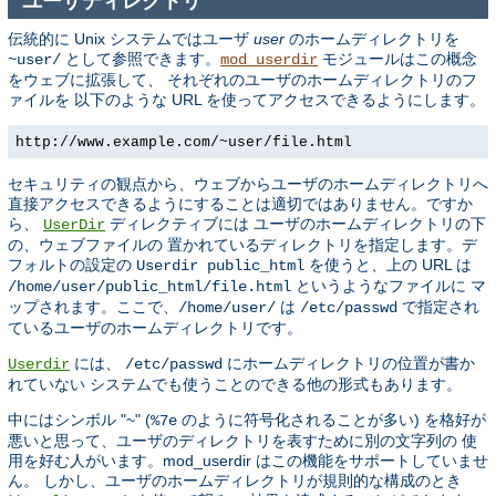
ユーザディレクトリ
伝統的に Unix システムではユーザ
user
のホームディレクトリを
として参照できます。
モジュールはこの概念
~user/
mod_userdir
をウェブに拡張して、 それぞれのユーザのホームディレクトリのフ
ァイルを 以下のような URL を使ってアクセスできるようにします。
http://www.example.com/~user/file.html
セキュリティの観点から、ウェブからユーザのホームディレクトリへ
直接アクセスできるようにすることは適切ではありません。ですか
ら、
ディレクティブには ユーザのホームディレクトリの下
UserDir
の、ウェブファイルの 置かれているディレクトリを指定します。デ
フォルトの設定の
を使うと、上の URL は
Userdir public_html
というようなファイルに マ
/home/user/public_html/file.html
ップされます。ここで、
は
で指定され
/home/user/
/etc/passwd
ているユーザのホームディレクトリです。
には、
にホームディレクトリの位置が書か
Userdir
/etc/passwd
れていない システムでも使うことのできる他の形式もあります。
中にはシンボル "~" (
のように符号化されることが多い) を格好が
%7e
悪いと思って、ユーザのディレクトリを表すために別の文字列の 使
用を好む人がいます。mod_userdir はこの機能をサポートしていませ
ん。 しかし、ユーザのホームディレクトリが規則的な構成のとき