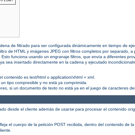
 cadena de filtrado para ser configurada dinámicamente en tiempo de eje
iltro de HTML y imágenes JPEG con filtros completos por separado, a p
n. Esto funciona usando un engranaje filtros, que envía a diferentes p
r, ya sea insertado directamente en la cadena y ejecutado incondicion
l contenido es text/html o application/xhtml + xml.
s un tipo compresible y no está ya comprimida.
teres, si un documento de texto no está ya en el juego de caracteres d
ado desde el cliente además de usarse para procesar el contenido orig
leja el cuerpo de la petición POST recibida, dentro del contenido de la
liente.