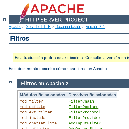
Apache
>
Servidor HTTP
>
Documentación
>
Versión 2.4
Filtros
Esta traducción podría estar obsoleta. Consulte la versión e
Este documento describe cómo usar filtros en Apache.
Filtros en Apache 2
Módulos Relacionados
Directivas Relacionadas
mod_filter
FilterChain
mod_deflate
FilterDeclare
mod_ext_filter
FilterProtocol
mod_include
FilterProvider
mod_charset_lite
AddInputFilter
mod_reflector
AddOutputFilter