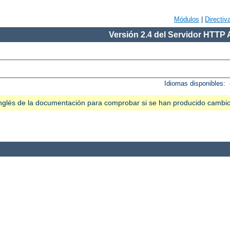
Módulos
|
Directiv
Versión 2.4 del Servidor HTTP
Idiomas disponibles:
n inglés de la documentación para comprobar si se han producido cambi