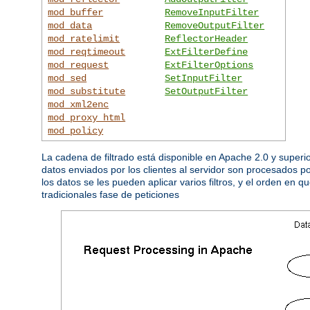
mod_buffer
RemoveInputFilter
mod_data
RemoveOutputFilter
mod_ratelimit
ReflectorHeader
mod_reqtimeout
ExtFilterDefine
mod_request
ExtFilterOptions
mod_sed
SetInputFilter
mod_substitute
SetOutputFilter
mod_xml2enc
mod_proxy_html
mod_policy
La cadena de filtrado está disponible en Apache 2.0 y super
datos enviados por los clientes al servidor son procesados p
los datos se les pueden aplicar varios filtros, y el orden en 
tradicionales fase de peticiones