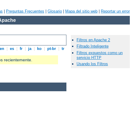
as
|
Preguntas Frecuentes
|
Glosario
|
Mapa del sitio web
|
Reportar un error
 Apache
Filtros en Apache 2
Filtrado Inteligente
en
|
es
|
fr
|
ja
|
ko
|
pt-br
|
tr
Filtros expuestos como un
servicio HTTP
os recientemente.
Usando los Filtros