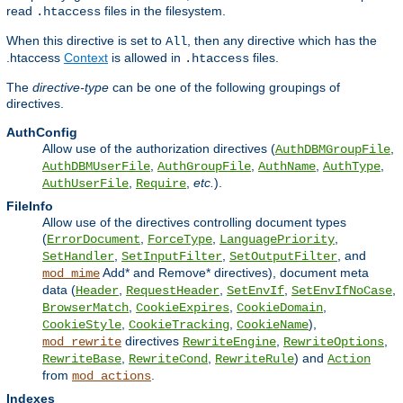
read
files in the filesystem.
.htaccess
When this directive is set to
, then any directive which has the
All
.htaccess
Context
is allowed in
files.
.htaccess
The
directive-type
can be one of the following groupings of
directives.
AuthConfig
Allow use of the authorization directives (
,
AuthDBMGroupFile
,
,
,
,
AuthDBMUserFile
AuthGroupFile
AuthName
AuthType
,
,
etc.
).
AuthUserFile
Require
FileInfo
Allow use of the directives controlling document types
(
,
,
,
ErrorDocument
ForceType
LanguagePriority
,
,
, and
SetHandler
SetInputFilter
SetOutputFilter
Add* and Remove* directives), document meta
mod_mime
data (
,
,
,
,
Header
RequestHeader
SetEnvIf
SetEnvIfNoCase
,
,
,
BrowserMatch
CookieExpires
CookieDomain
,
,
),
CookieStyle
CookieTracking
CookieName
directives
,
,
mod_rewrite
RewriteEngine
RewriteOptions
,
,
) and
RewriteBase
RewriteCond
RewriteRule
Action
from
.
mod_actions
Indexes