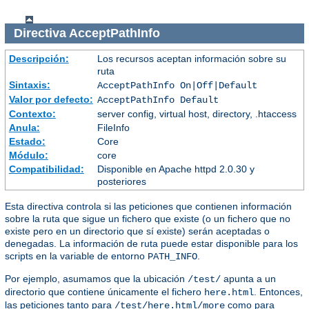
Directiva
AcceptPathInfo
Descripción:
Los recursos aceptan información sobre su
ruta
Sintaxis:
AcceptPathInfo On|Off|Default
Valor por defecto:
AcceptPathInfo Default
Contexto:
server config, virtual host, directory, .htaccess
Anula:
FileInfo
Estado:
Core
Módulo:
core
Compatibilidad:
Disponible en Apache httpd 2.0.30 y
posteriores
Esta directiva controla si las peticiones que contienen información
sobre la ruta que sigue un fichero que existe (o un fichero que no
existe pero en un directorio que sí existe) serán aceptadas o
denegadas. La información de ruta puede estar disponible para los
scripts en la variable de entorno
.
PATH_INFO
Por ejemplo, asumamos que la ubicación
apunta a un
/test/
directorio que contiene únicamente el fichero
. Entonces,
here.html
las peticiones tanto para
como para
/test/here.html/more