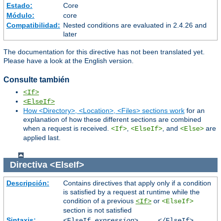
Estado:
Core
Módulo:
core
Compatibilidad:
Nested conditions are evaluated in 2.4.26 and
later
The documentation for this directive has not been translated yet.
Please have a look at the English version.
Consulte también
<If>
<ElseIf>
How <Directory>, <Location>, <Files> sections work
for an
explanation of how these different sections are combined
when a request is received.
,
, and
are
<If>
<ElseIf>
<Else>
applied last.
Directiva
<ElseIf>
Descripción:
Contains directives that apply only if a condition
is satisfied by a request at runtime while the
condition of a previous
or
<If>
<ElseIf>
section is not satisfied
Sintaxis:
<ElseIf
expression
> ... </ElseIf>