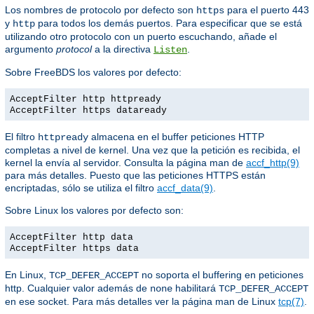
Los nombres de protocolo por defecto son
para el puerto 443
https
y
para todos los demás puertos. Para especificar que se está
http
utilizando otro protocolo con un puerto escuchando, añade el
argumento
protocol
a la directiva
.
Listen
Sobre FreeBDS los valores por defecto:
AcceptFilter http httpready
AcceptFilter https dataready
El filtro
almacena en el buffer peticiones HTTP
httpready
completas a nivel de kernel. Una vez que la petición es recibida, el
kernel la envía al servidor. Consulta la página man de
accf_http(9)
para más detalles. Puesto que las peticiones HTTPS están
encriptadas, sólo se utiliza el filtro
accf_data(9)
.
Sobre Linux los valores por defecto son:
AcceptFilter http data
AcceptFilter https data
En Linux,
no soporta el buffering en peticiones
TCP_DEFER_ACCEPT
http. Cualquier valor además de
habilitará
none
TCP_DEFER_ACCEPT
en ese socket. Para más detalles ver la página man de Linux
tcp(7)
.