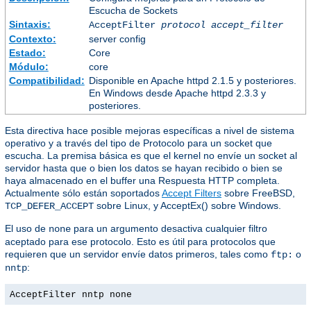
Escucha de Sockets
Sintaxis:
AcceptFilter
protocol
accept_filter
Contexto:
server config
Estado:
Core
Módulo:
core
Compatibilidad:
Disponible en Apache httpd 2.1.5 y posteriores.
En Windows desde Apache httpd 2.3.3 y
posteriores.
Esta directiva hace posible mejoras específicas a nivel de sistema
operativo y a través del tipo de Protocolo para un socket que
escucha. La premisa básica es que el kernel no envíe un socket al
servidor hasta que o bien los datos se hayan recibido o bien se
haya almacenado en el buffer una Respuesta HTTP completa.
Actualmente sólo están soportados
Accept Filters
sobre FreeBSD,
sobre Linux, y AcceptEx() sobre Windows.
TCP_DEFER_ACCEPT
El uso de
para un argumento desactiva cualquier filtro
none
aceptado para ese protocolo. Esto es útil para protocolos que
requieren que un servidor envíe datos primeros, tales como
o
ftp:
:
nntp
AcceptFilter nntp none