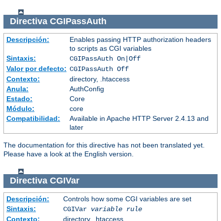
Directiva
CGIPassAuth
Descripción:
Enables passing HTTP authorization headers
to scripts as CGI variables
Sintaxis:
CGIPassAuth On|Off
Valor por defecto:
CGIPassAuth Off
Contexto:
directory, .htaccess
Anula:
AuthConfig
Estado:
Core
Módulo:
core
Compatibilidad:
Available in Apache HTTP Server 2.4.13 and
later
The documentation for this directive has not been translated yet.
Please have a look at the English version.
Directiva
CGIVar
Descripción:
Controls how some CGI variables are set
Sintaxis:
CGIVar
variable
rule
Contexto:
directory, .htaccess