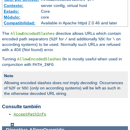
Contexto:
server config, virtual host
Estado:
Core
Módulo:
core
Compatibilidad:
Available in Apache httpd 2.0.46 and later
The
directive allows URLs which contain
AllowEncodedSlashes
encoded path separators (
for
and additionally
for
on
%2F
/
%5C
\
according systems) to be used. Normally such URLs are refused
with a 404 (Not found) error.
Turning
is mostly useful when used in
AllowEncodedSlashes
On
conjunction with
.
PATH_INFO
Note
Allowing encoded slashes does
not
imply
decoding
. Occurrences
of
or
(
only
on according systems) will be left as such in
%2F
%5C
the otherwise decoded URL string.
Consulte también
AcceptPathInfo