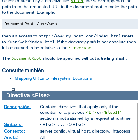
Unless matched by a directive like
, the server appends the
Alias
path from the requested URL to the document root to make the path
to the document. Example:
DocumentRoot /usr/web
then an access to
refers
http://www.my.host.com/index.html
to
. If the
directory-path
is not absolute then
/usr/web/index.html
it is assumed to be relative to the
.
ServerRoot
The
should be specified without a trailing slash.
DocumentRoot
Consulte también
Mapping URLs to Filesystem Locations
Directiva
<Else>
Descripción:
Contains directives that apply only if the
condition of a previous
or
<If>
<ElseIf>
section is not satisfied by a request at runtime
Sintaxis:
<Else> ... </Else>
Contexto:
server config, virtual host, directory, .htaccess
Anula:
All