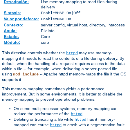
Descripción:
Use memory-mapping to read files during
delivery
Sintaxis:
EnableMMAP On|Off
Valor por defecto:
EnableMMAP On
Contexto:
server config, virtual host, directory, .htaccess
Anula:
FileInfo
Estado:
Core
Módulo:
core
This directive controls whether the
may use memory-
httpd
mapping if it needs to read the contents of a file during delivery. By
default, when the handling of a request requires access to the data
within a file -- for example, when delivering a server-parsed file
using
-- Apache httpd memory-maps the file if the OS
mod_include
supports it.
This memory-mapping sometimes yields a performance
improvement. But in some environments, it is better to disable the
memory-mapping to prevent operational problems:
On some multiprocessor systems, memory-mapping can
reduce the performance of the
.
httpd
Deleting or truncating a file while
has it memory-
httpd
mapped can cause
to crash with a segmentation fault.
httpd