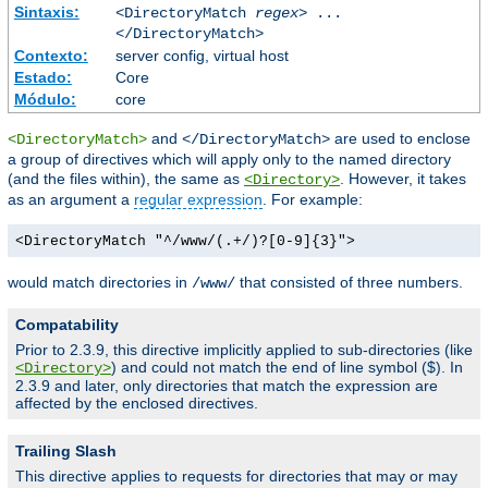
Sintaxis:
<DirectoryMatch
regex
> ...
</DirectoryMatch>
Contexto:
server config, virtual host
Estado:
Core
Módulo:
core
and
are used to enclose
<DirectoryMatch>
</DirectoryMatch>
a group of directives which will apply only to the named directory
(and the files within), the same as
. However, it takes
<Directory>
as an argument a
regular expression
. For example:
<DirectoryMatch "^/www/(.+/)?[0-9]{3}">
would match directories in
that consisted of three numbers.
/www/
Compatability
Prior to 2.3.9, this directive implicitly applied to sub-directories (like
) and could not match the end of line symbol ($). In
<Directory>
2.3.9 and later, only directories that match the expression are
affected by the enclosed directives.
Trailing Slash
This directive applies to requests for directories that may or may