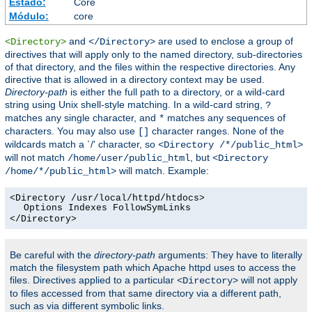
Estado:
Core
Módulo:
core
and
are used to enclose a group of
<Directory>
</Directory>
directives that will apply only to the named directory, sub-directories
of that directory, and the files within the respective directories. Any
directive that is allowed in a directory context may be used.
Directory-path
is either the full path to a directory, or a wild-card
string using Unix shell-style matching. In a wild-card string,
?
matches any single character, and
matches any sequences of
*
characters. You may also use
character ranges. None of the
[]
wildcards match a `/' character, so
<Directory /*/public_html>
will not match
, but
/home/user/public_html
<Directory
will match. Example:
/home/*/public_html>
<Directory /usr/local/httpd/htdocs>
Options Indexes FollowSymLinks
</Directory>
Be careful with the
directory-path
arguments: They have to literally
match the filesystem path which Apache httpd uses to access the
files. Directives applied to a particular
will not apply
<Directory>
to files accessed from that same directory via a different path,
such as via different symbolic links.