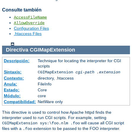
Consulte también
AccessFileName
AllowOverride
Configuration Files
.htaccess Files
Directiva
CGIMapExtension
Descripción:
Technique for locating the interpreter for CGI
scripts
Sintaxis:
CGIMapExtension
cgi-path
.extension
Contexto:
directory, .htaccess
Anula:
FileInfo
Estado:
Core
Módulo:
core
Compatibilidad:
NetWare only
This directive is used to control how Apache httpd finds the
interpreter used to run CGI scripts. For example, setting
will cause all CGI script
CGIMapExtension sys:\foo.nlm .foo
files with a
extension to be passed to the FOO interpreter.
.foo