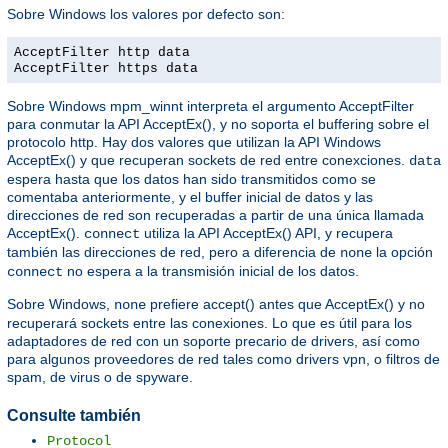
Sobre Windows los valores por defecto son:
AcceptFilter http data
AcceptFilter https data
Sobre Windows mpm_winnt interpreta el argumento AcceptFilter
para conmutar la API AcceptEx(), y no soporta el buffering sobre el
protocolo http. Hay dos valores que utilizan la API Windows
AcceptEx() y que recuperan sockets de red entre conexciones.
data
espera hasta que los datos han sido transmitidos como se
comentaba anteriormente, y el buffer inicial de datos y las
direcciones de red son recuperadas a partir de una única llamada
AcceptEx().
utiliza la API AcceptEx() API, y recupera
connect
también las direcciones de red, pero a diferencia de
la opción
none
no espera a la transmisión inicial de los datos.
connect
Sobre Windows,
prefiere accept() antes que AcceptEx() y no
none
recuperará sockets entre las conexiones. Lo que es útil para los
adaptadores de red con un soporte precario de drivers, así como
para algunos proveedores de red tales como drivers vpn, o filtros de
spam, de virus o de spyware.
Consulte también
Protocol