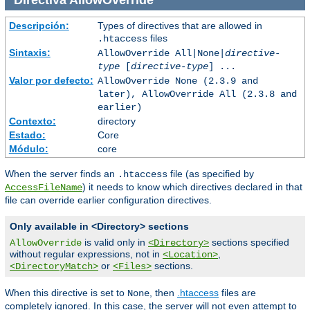
Directiva
AllowOverride
Descripción:
Types of directives that are allowed in
files
.htaccess
Sintaxis:
AllowOverride All|None|
directive-
type
[
directive-type
] ...
Valor por defecto:
AllowOverride None (2.3.9 and
later), AllowOverride All (2.3.8 and
earlier)
Contexto:
directory
Estado:
Core
Módulo:
core
When the server finds an
file (as specified by
.htaccess
) it needs to know which directives declared in that
AccessFileName
file can override earlier configuration directives.
Only available in <Directory> sections
is valid only in
sections specified
AllowOverride
<Directory>
without regular expressions, not in
,
<Location>
or
sections.
<DirectoryMatch>
<Files>
When this directive is set to
, then
.htaccess
files are
None
completely ignored. In this case, the server will not even attempt to