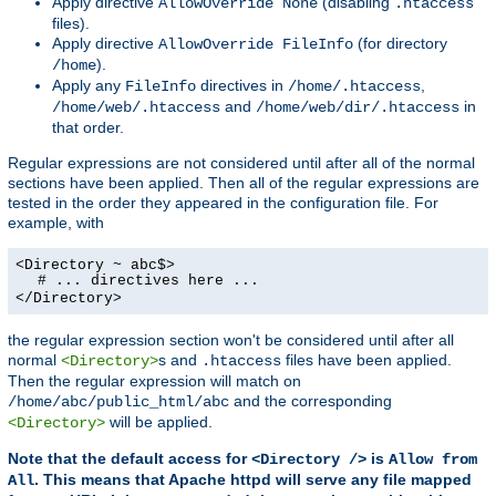
Apply directive
(disabling
AllowOverride None
.htaccess
files).
Apply directive
(for directory
AllowOverride FileInfo
).
/home
Apply any
directives in
,
FileInfo
/home/.htaccess
and
in
/home/web/.htaccess
/home/web/dir/.htaccess
that order.
Regular expressions are not considered until after all of the normal
sections have been applied. Then all of the regular expressions are
tested in the order they appeared in the configuration file. For
example, with
<Directory ~ abc$>
# ... directives here ...
</Directory>
the regular expression section won't be considered until after all
normal
s and
files have been applied.
<Directory>
.htaccess
Then the regular expression will match on
and the corresponding
/home/abc/public_html/abc
will be applied.
<Directory>
Note that the default access for
is
<Directory />
Allow from
. This means that Apache httpd will serve any file mapped
All