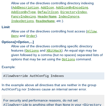
Allow use of the directives controlling directory indexing
(
,
,
,
AddDescription
AddIcon
AddIconByEncoding
,
,
,
AddIconByType
DefaultIcon
DirectoryIndex
,
,
,
FancyIndexing
HeaderName
IndexIgnore
,
,
etc.
).
IndexOptions
ReadmeName
Limit
Allow use of the directives controlling host access (
,
Allow
and
).
Deny
Order
Options[=
Option
,...]
Allow use of the directives controlling specific directory
features (
and
). An equal sign may be
Options
XBitHack
given followed by a comma (but no spaces) separated lists of
options that may be set using the
command.
Options
Example:
AllowOverride AuthConfig Indexes
In the example above all directives that are neither in the group
nor
cause an internal server error.
AuthConfig
Indexes
For security and performance reasons, do not set
to anything other than
in your
AllowOverride
None
<Directory