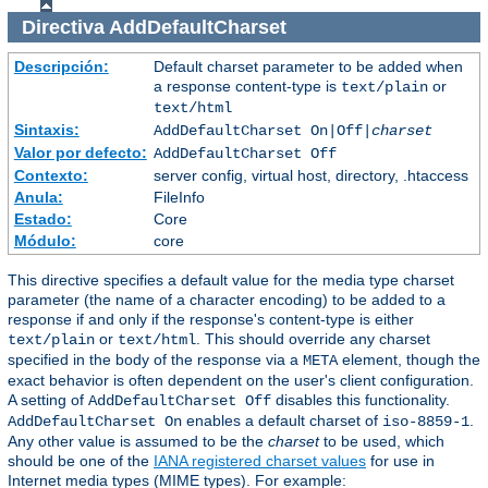
Directiva
AddDefaultCharset
Descripción:
Default charset parameter to be added when
a response content-type is
or
text/plain
text/html
Sintaxis:
AddDefaultCharset On|Off|
charset
Valor por defecto:
AddDefaultCharset Off
Contexto:
server config, virtual host, directory, .htaccess
Anula:
FileInfo
Estado:
Core
Módulo:
core
This directive specifies a default value for the media type charset
parameter (the name of a character encoding) to be added to a
response if and only if the response's content-type is either
or
. This should override any charset
text/plain
text/html
specified in the body of the response via a
element, though the
META
exact behavior is often dependent on the user's client configuration.
A setting of
disables this functionality.
AddDefaultCharset Off
enables a default charset of
.
AddDefaultCharset On
iso-8859-1
Any other value is assumed to be the
charset
to be used, which
should be one of the
IANA registered charset values
for use in
Internet media types (MIME types). For example: